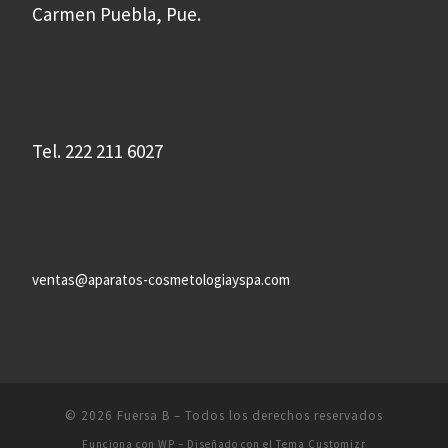
Carmen Puebla, Pue.
Tel. 222 211 6027
ventas@aparatos-cosmetologiayspa.com
© 2026
Fuersa B
– Todos los derechos reservados
Funciona con
WP
– Diseñado con el
Tema Customizr