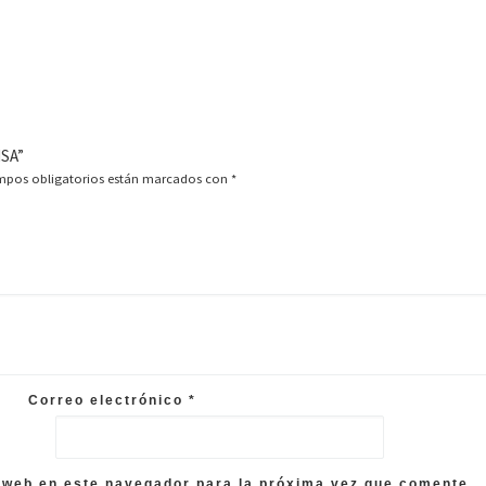
ISA”
mpos obligatorios están marcados con
*
Correo electrónico
*
 web en este navegador para la próxima vez que comente.