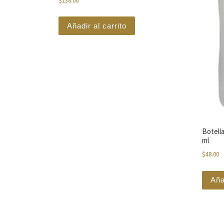
$
138.00
Añadir al carrito
Botella
ml
$
48.00
Aña