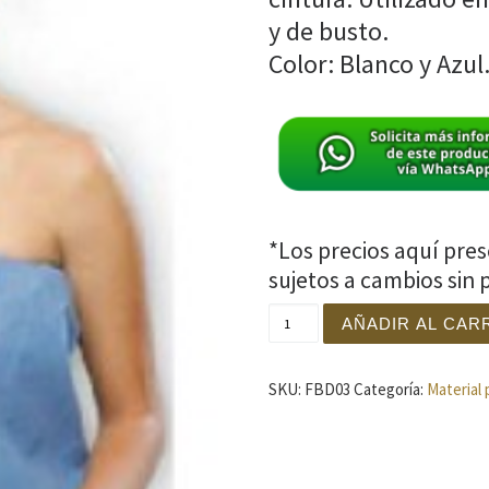
y de busto.
Color: Blanco y Azul
*Los precios aquí pre
sujetos a cambios sin p
Bata Straplex Petit cantid
AÑADIR AL CAR
SKU:
FBD03
Categoría:
Material 