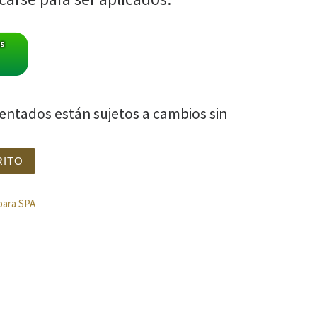
sentados están sujetos a cambios sin
h 80 ml cantidad
RITO
para SPA