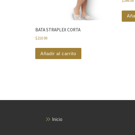
$
266.00
Aña
BATA STRAPLEX CORTA
$
210.00
Añadir al carrito