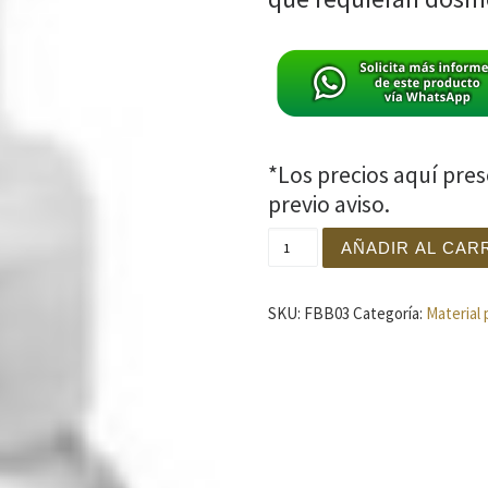
*Los precios aquí pre
previo aviso.
Botella Aluminio Tapa Pus
AÑADIR AL CAR
SKU:
FBB03
Categoría:
Material 