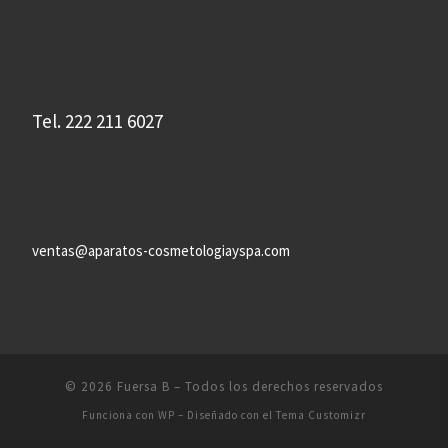
Tel. 222 211 6027
ventas@aparatos-cosmetologiayspa.com
© 2026
Fuersa B
– Todos los derechos reservados
Funciona con
WP
– Diseñado con el
Tema Customizr