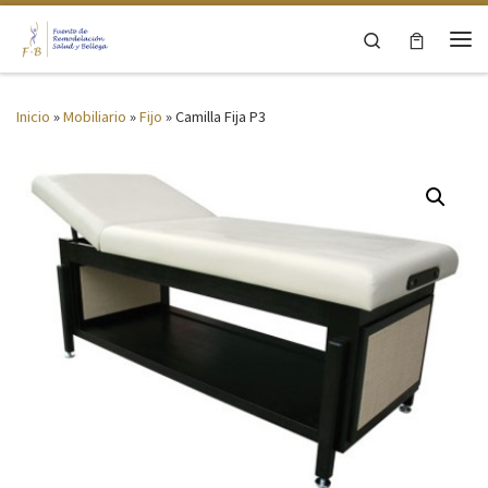
Saltar al contenido
Search
Me
Inicio
»
Mobiliario
»
Fijo
»
Camilla Fija P3